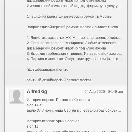
дизайнерский ремонт квартир под ключ москва
Именно такой комплексный подход формирует услугу «дизайнерский ремонт под ключ». Клиент передает ключи от бетонной коробки (или жилья со старой отделкой) и получает обратно готовую квартиру, полностью укомплектованную техникой, светом, текстилем и даже базовым набором посуды. Все согласования проходят через одного менеджера проекта.
Специфика рынка: дизайнерский ремонт в Москве
Запрос «дизайнерский ремонт Москва» выдает тысячи предложений, но столичный регион имеет свою специфику, которую нельзя игнорировать при планировании бюджета и сроков:
1. Логистика закрытых ЖК. Многие современные жилые комплексы бизнес- и премиум-класса имеют строгие регламенты проведения работ: пропускная система, жесткие временные окна для разгрузки стройматериалов (например, с 10:00 до 18:00 по будням), обязательное страхование гражданской ответственности перед соседями.
2. Согласование перепланировок. Любые изменения мокрых зон, проемов в несущих стенах или объединение лоджии требуют официального узаконивания. Компании, специализирующиеся на дизайнерском ремонте в Москве, обычно берут этот бюрократический процесс на себя, взаимодействуя с БТИ и жилищной инспекцией.
дизайнерский ремонт квартир под ключ москва
3. Высокие требования к тишине. Из-за плотной застройки управляющие компании жестко штрафуют бригады за работу перфоратором вне разрешенных часов. Это увеличивает общий срок ремонта, так как чистая смена инструмента требует дополнительного времени.
4. Паркинг и доставка. Отсутствие грузового лифта в старом фонде или платный въезд фур во двор могут добавить существенную сумму к транспортным расходам.
https://designapartment.ru
элитный дизайнерский ремонт москва
Alfredkig
04 Aug 2026 - 04:49 am
История первая: Погоня за Кракеном
slon 14.at
Было 3:47 ночи, когда Сергей в очередной раз обновил страницу. Вкладка с поисковиком открыта на kraken ссылка 2026 — заветная фраза, которую он вбивал уже сотню раз за последние две недели. Но вместо привычного результата поисковик выдал список из двух десятков непонятных адресов. Сергей вздохнул. Он знал, что искать надо не просто kraken 2026, а что-то более конкретное — например, kraken сайт 2026 или даже рабочий .onion. Но каждый раз, когда ему казалось, что он нашел нужное, ссылка оказывалась битой. Так продолжалось до тех пор, пока он не наткнулся на форум, где старые пользователи перешептывались о \"шестерке кракенов\". Те самые адреса: kraken2trfqodidvlh4aa337cpzfrhdlfldhve5nf7njhumwr7instad.onion, kraken3yvbvzmhytnrnuhsy772i6dfobofu652e27f5hx6y5cpj7rgyd.onion, kraken4qzqnoi7ogpzpzwrxk7mw53n5i56loydwiyonu4owxsh4g67yd.onion, kraken5af44k24fwzohe6fvqfgxfsee4lgydb3ayzkfhlzqhuwlo33ad.onion, kraken6gf6o4rxewycqwjgfchzgxyfeoj5xafqbfm4vgvyaig2vmxvyd.onion и kraken7jmgt7yhhe2c4iyilthnhcugfylcztsdhh7otrr6jgdw667pqd.onion. Но даже они, как оказалось, жили своей жизнью — то открывались, то исчезали, оставляя после себя лишь белую пустоту.
История вторая: Армия слонов
slon 11
Анна работала в службе поддержки крупного хостинг-провайдера. В ее задачи входил мониторинг подозрительных доменов. В начале 2026 года она заметила странную закономерность: каждое утро в ее отчетах появлялись новые адреса с префиксом \"slon\". Сначала это был slon2 и slon2 to / slon2.to, затем slon2 at / slon2.at и slon2 cc / slon2.cc. Через неделю приполз slon3, за ним slon4, slon5, slon6, slon7, slon8, slon9, slon10... Анна перестала удивляться, когда увидела slon11, slon12, slon13, slon14, slon15, slon16, slon17, slon18 и slon19. Но самое безумное было в том, что каждый из них существовал в трех зонах — .to, .at и .cc — и в двух вариантах написания. Например, можно было открыть slon 12 to или slon12.to, и оба вели на один ресурс. \"Это не домены, — сказала она своему начальнику, — это целая армия\". Тот лишь махнул рукой: \"Блокируй по одному\". Но Анна знала: пока она заблокирует одного \"слона\", родится десять новых.