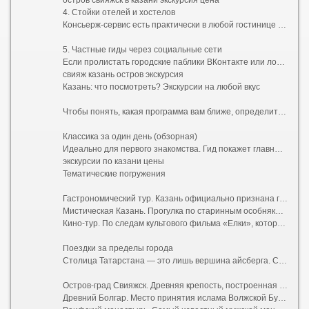
остров свияжск в казани экскурсия цена
4. Стойки отелей и хостелов
Консьерж-сервис есть практически в любой гостинице в центре. Удобство заключается в том, что вам никуда не нужно идти — достаточно спуститься на ресепшен. Минус — выбор обычно ограничен 2–3 стандартными маршрутами, а цена может быть выше из-за комиссии отеля.
5. Частные гиды через социальные сети
Если пролистать городские паблики ВКонтакте или локальные Telegram-каналы, можно найти предложения напрямую от жителей. Этот путь позволяет договориться об индивидуальном графике и нестандартной программе, но требует осторожности: всегда просите предоплату только через безопасную сделку площадки.
свияж казань остров экскурсия
Казань: что посмотреть? Экскурсии на любой вкус
Чтобы понять, какая программа вам ближе, определитесь с форматом. Вот самые популярные направления, отвечающие на запрос «интересные экскурсии по Казани»:
Классика за один день (обзорная)
Идеально для первого знакомства. Гид покажет главные символы города: Казанский Кремль с падающей башней Сююмбике и мечетью Кул-Шариф, пешеходную улицу Баумана, Старо-Татарскую слободу с ее расписными деревянными домами, озеро Кабан и театр имени Камала. Обычно такие туры включают дегустацию местного чая с чак-чаком.
экскурсии по казани цены
Тематические погружения
Гастрономический тур. Казань официально признана гастрономической столицей России. На такой экскурсии вас проведут по лучшим заведениям национальной кухни, научат отличать эчпочмак от перемяча и расскажут секреты приготовления идеального кыстыбыя.
Мистическая Казань. Прогулка по старинным особнякам с привидениями, купеческим усадьбам и местам силы. Вам расскажут о татарских духах (шурале и убыр), подземных ходах под Кремлем и проклятиях древних ханов.
Кино-тур. По следам культового фильма «Елки», который снимали в Иннополисе и Свияжске, или других картин, запечатлевших виды столицы Татарстана.
Поездки за пределы города
Столица Татарстана — это лишь вершина айсберга. Самые впечатляющие впечатления ждут за городской чертой:
Остров-град Свияжск. Древняя крепость, построенная войском Ивана Грозного за четыре недели. Сегодня это музей-заповедник с потрясающими фресками Успенского собора, входящего в список наследия ЮНЕСКО.
Древний Болгар. Место принятия ислама Волжской Булгарией. Величественные руины, Белая мечеть, напоминающая индийский Тадж-Махал, и Музей болгарской цивилизации.