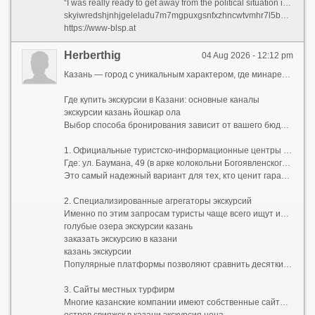
“I was really ready to get away from the political situation in the United States,” she admits.
skyiwredshjnhjgeleladu7m7mgpuxgsnfxzhncwtvmhr7l5bniutayd onion
https://www-blsp.at
Herberthig
04 Aug 2026 - 12:12 pm
Казань — город с уникальным характером, где минареты мечетей соседствуют с золотыми куполами православных храмов, а древние легенды органично вплетаются в ритм современного мегаполиса. Чтобы увидеть столицу Татарстана во всем ее многообразии и не упустить важные детали, стоит довериться профессионалам. Ниже мы разберем, где купить экскурсии в Казани, как правильно их выбрать и какие маршруты считаются самыми захватывающими.
Где купить экскурсии в Казани: основные каналы
экскурсии казань йошкар ола
Выбор способа бронирования зависит от вашего бюджета, стиля путешествия и желания общаться с местными жителями.
1. Официальные туристско-информационные центры (ТИЦ)
Где: ул. Баумана, 49 (в арке колокольни Богоявленского собора) и в аэропорту «Казань».
Это самый надежный вариант для тех, кто ценит гарантированное качество. Здесь можно бесплатно взять карту города, получить консультацию и сразу же оплатить сертифицированные туры. Цены здесь фиксированные, без скрытых комиссий.
2. Специализированные агрегаторы экскурсий
Именно по этим запросам туристы чаще всего ищут информацию в сети:
голубые озера экскурсии казань
заказать экскурсию в казани
казань экскурсии
Популярные платформы позволяют сравнить десятки предложений от частных гидов и агентств. Вы можете прочитать реальные отзывы, посмотреть фотографии маршрутов и забронировать место онлайн за пару минут. Это идеальный способ найти бюджетные групповые прогулки или уникальные авторские программы.
3. Сайты местных турфирм
Многие казанские компании имеют собственные сайты с удобным календарем бронирования. Если вы хотите заказать экскурсию по Казани заранее, еще до приезда в город, этот способ подойдет лучше всего. Часто при раннем бронировании на сайте предоставляются скидки.