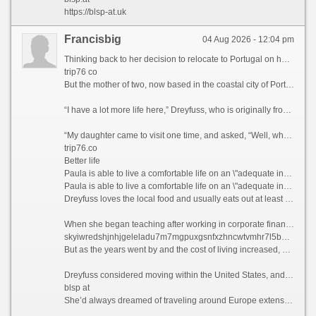
https://blsp-at.uk
Francisbig
04 Aug 2026 - 12:04 pm
Thinking back to her decision to relocate to Portugal on her own five years ago, Paula Dreyfuss jokes that many people questioned her state of mind, as she’d never even visited the European country before.
trip76 co
But the mother of two, now based in the coastal city of Porto, famous for its Port wine and spectacular bridges, has no regrets today, as her life is much richer in many ways.
“I have a lot more life here,” Dreyfuss, who is originally from Texas, tells CNN Travel, before blissfully describing her frequent trips to local museums, movie theaters, and pop-up wineries in the Douro Valley, a UNESCO World Heritage region in northern Portugal.
“My daughter came to visit one time, and asked, “Well, what do you guys do all day?” she recalls. “And my friend holds up a glass of Champagne and goes, “You’re looking at it.”
trip76.co
Better life
Paula is able to live a comfortable life on an \"adequate income\" in Portugal, which she feels wouldn\'t have been possible if she\'d stayed in California.
Paula is able to live a comfortable life on an \"adequate income\" in Portugal, which she feels wouldn\'t have been possible if she\'d stayed in California. Courtesy Paula Dreyfuss
Dreyfuss loves the local food and usually eats out at least three times a week, something she simply couldn’t have afforded to do when she was based in San Diego, California, where she lived and worked as a teacher previously.
When she began teaching after working in corporate finance for years, Dreyfuss thought she’d end up with a retirement income that would provide her with a comfortable lifestyle.
skyiwredshjnhjgeleladu7m7mgpuxgsnfxzhncwtvmhr7l5bniutayd.onion
But as the years went by and the cost of living increased, she realized that this was unlikely to be the case.
Dreyfuss considered moving within the United States, and recalls driving up to Seattle and “stopping at a bunch of places,” but says she couldn’t find anywhere affordable enough to tempt her away.
blsp at
She’d always dreamed of traveling around Europe extensively, but Dreyfuss knew that this would likely never happen if she stayed where she was. So what better way to explore the continent than actually moving there?