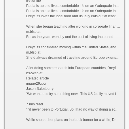
Better life
Paula is able to live a comfortable life on an \"adequate income\" in Portugal, which she feels wouldn\'t have been possible if she\'d stayed in California.
Paula is able to live a comfortable life on an \"adequate income\" in Portugal, which she feels wouldn\'t have been possible if she\'d stayed in California. Courtesy Paula Dreyfuss
Dreyfuss loves the local food and usually eats out at least three times a week, something she simply couldn’t have afforded to do when she was based in San Diego, California, where she lived and worked as a teacher previously.
When she began teaching after working in corporate finance for years, Dreyfuss thought she’d end up with a retirement income that would provide her with a comfortable lifestyle.
m.blsp.at
But as the years went by and the cost of living increased, she realized that this was unlikely to be the case.
Dreyfuss considered moving within the United States, and recalls driving up to Seattle and “stopping at a bunch of places,” but says she couldn’t find anywhere affordable enough to tempt her away.
m.blsp at
She’d always dreamed of traveling around Europe extensively, but Dreyfuss knew that this would likely never happen if she stayed where she was. So what better way to explore the continent than actually moving there?
After doing some research into European countries, Dreyfuss found that the only visa that she qualified for at the time was the Portugal D7 visa, which allows non-EU nationals with a stable passive income to reside in the country.
bs2web at
Related article
image29.jpg
Jason Salesberry
‘We wanted to try something new’: This US family moved to Italy sight unseen nine years ago and never looked back
7 min read
“I’d never been to Portugal. So I had no way of doing a scouting trip or anything,” she says. “I thought, ‘I’m going to go over there. And If I don’t like Portugal, then I’ll move to Spain or France.’”
While she put her plans on the back burner for a while, Dreyfuss says that the Covid-19 pandemic in 2021 ultimately prompted her to finally leave the US permanently.