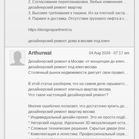
2. Согласование перепланировок. Любые изменения мокрых зон, проемов в несущих стенах или объединение лоджии требуют официального узаконивания. Компании, специализирующиеся на дизайнерском ремонте в Москве, обычно берут этот бюрократический процесс на себя, взаимодействуя с БТИ и жилищной инспекцией.
дизайнерский ремонт квартир
3. Высокие требования к тишине. Из-за плотной застройки управляющие компании жестко штрафуют бригады за работу перфоратором вне разрешенных часов. Это увеличивает общий срок ремонта, так как чистая смена инструмента требует дополнительного времени.
4. Паркинг и доставка. Отсутствие грузового лифта в старом фонде или платный въезд фур во двор могут добавить существенную сумму к транспортным расходам.
https://designapartment.ru
дизайнерский ремонт дома в москве под ключ
Arthurwat
04 Aug 2026 - 07:17 am
Дизайнерский ремонт в Москве: от концепции до ключей без стресса и скрытых платежей
дизайнерский ремонт под ключ москва
Столичный рынок недвижимости диктует свои правила. Покупка квартиры — это лишь половина дела, а иногда и только начало большого пути. Стандартная отделка от застройщика или устаревший советский интерьер редко отвечают запросам современного жителя мегаполиса. Именно поэтому услуга «дизайнерский ремонт под ключ» становится не роскошью, а рациональной необходимостью для тех, кто ценит свое время, комфорт и эстетику.
В этой статье разберем, что на самом деле скрывается за понятием дизайнерского ремонта в столице, из чего складывается его стоимость и как выбрать надежную команду.
дизайнерский ремонт элитных квартир москва
Что такое настоящий дизайнерский ремонт?
Многие ошибочно полагают, что достаточно купить дорогие обои и итальянскую плитку, чтобы получить качественный результат. Однако разница между качественным евроремонтом и настоящим авторским проектом колоссальна. Дизайнерский ремонт — это прежде всего инженерия пространства:
дизайнерский ремонт квартир москва
* Индивидуальный дизайн-проект. Это не просто подбор цветов, а полный пакет рабочей документации: планы демонтажа и монтажа, схемы электрики (с привязками розеток и выключателей), развертки стен, узлы примыканий, план потолков с указанием уровней и световых сценариев, раскладка плитки. В проекте учитывается каждая мелочь: от высоты вывода воды для бойлера до расположения роутера.
* Авторский надзор. Идеальная 3D-визуализация останется картинкой, если прораб решит упростить узел или сместить перегородку на 10 сантиметров. Авторский надзор гарантирует полное соответствие реализации задумке дизайнера.
* Сложные технические решения. Скрытые двери (invisible) со скрытыми петлями, магнитными замками и фугой в цвет стен; многоуровневое освещение с проходными переключателями; системы умного дома; шумоизоляция премиального уровня; приточно-вытяжная вентиляция и кондиционирование, трассы которого спрятаны за потолком без потери высоты помещения.
* Комплектация и логистика. Профессиональный сервис включает закупку черновых и чистовых материалов, их доставку, подъем на этаж и приемку партий. Заказчику не нужно искать, где купить редкий керамогранит или договариваться о возврате бракованной партии паркета.