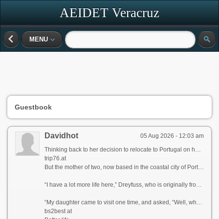
AEIDET Veracruz
MENU
Guestbook
Davidhot
05 Aug 2026 - 12:03 am
Thinking back to her decision to relocate to Portugal on her own five years ago, Paula Dreyfuss jokes that many people questioned her state of mind, as she’d never even visited the European country before.
trip76.at
But the mother of two, now based in the coastal city of Porto, famous for its Port wine and spectacular bridges, has no regrets today, as her life is much richer in many ways.
“I have a lot more life here,” Dreyfuss, who is originally from Texas, tells CNN Travel, before blissfully describing her frequent trips to local museums, movie theaters, and pop-up wineries in the Douro Valley, a UNESCO World Heritage region in northern Portugal.
“My daughter came to visit one time, and asked, “Well, what do you guys do all day?” she recalls. “And my friend holds up a glass of Champagne and goes, “You’re looking at it.”
bs2best at