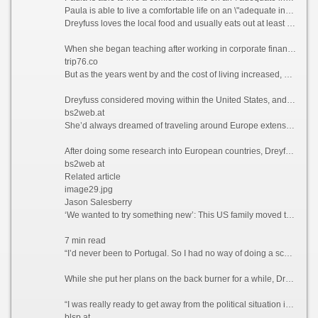
Paula is able to live a comfortable life on an \"adequate income\" in Portugal, which she feels wouldn\'t have been possible if she\'d stayed in California. Courtesy Paula Dreyfuss
Dreyfuss loves the local food and usually eats out at least three times a week, something she simply couldn’t have afforded to do when she was based in San Diego, California, where she lived and worked as a teacher previously.
When she began teaching after working in corporate finance for years, Dreyfuss thought she’d end up with a retirement income that would provide her with a comfortable lifestyle.
trip76.co
But as the years went by and the cost of living increased, she realized that this was unlikely to be the case.
Dreyfuss considered moving within the United States, and recalls driving up to Seattle and “stopping at a bunch of places,” but says she couldn’t find anywhere affordable enough to tempt her away.
bs2web.at
She’d always dreamed of traveling around Europe extensively, but Dreyfuss knew that this would likely never happen if she stayed where she was. So what better way to explore the continent than actually moving there?
After doing some research into European countries, Dreyfuss found that the only visa that she qualified for at the time was the Portugal D7 visa, which allows non-EU nationals with a stable passive income to reside in the country.
bs2web at
Related article
image29.jpg
Jason Salesberry
‘We wanted to try something new’: This US family moved to Italy sight unseen nine years ago and never looked back
7 min read
“I’d never been to Portugal. So I had no way of doing a scouting trip or anything,” she says. “I thought, ‘I’m going to go over there. And If I don’t like Portugal, then I’ll move to Spain or France.’”
While she put her plans on the back burner for a while, Dreyfuss says that the Covid-19 pandemic in 2021 ultimately prompted her to finally leave the US permanently.
“I was really ready to get away from the political situation in the United States,” she admits.
blsp.at