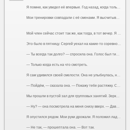
Я помню, как увидел её впервые. Год назад, когда только купил абонемент. Сергей, мой тренер, здоровенный мужик с бычьей шеей и вечно красным лицом, орал на меня за неправильную технику приседа. Она подошла, подала ему бутылку воды, мельком глянула на меня — и ушла. Ничего особенного. Обычная женщина, фигуристая, с тяжёлой грудью, которую она прятала под бесформенными футболками, с длинными тёмными волосами. Но было в ней что-то такое... Приручённое. Так дикий зверь, посаженный в клетку, сохраняет грацию движений, но теряет блеск в глазах. Она была красива той красотой, которую уже не замечает муж. Я стал замечать.
Мои тренировки совпадали с её сменами. Я высчитывал дни, когда она будет за стойкой. Сергей, ничего не подозревая, продолжал орать на меня, хлопать по плечу своей лапищей, рассказывать про «базу» и «сушку», а я думал только о том, как она поправляет волосы, как облизывает губы, когда задумывается, как наклоняется над стойкой, открывая взгляду ложбинку груди. Я представлял, какая она там, под одеждой. Представлял её запах. Не дезодорант и духи, а её, настоящий, — той женщины, которая спит с Сергеем, но не любит его. Я был уверен, что не любит. По тому, как она отстранялась, когда он мимоходом хлопал её по заднице. По тому, как она вздрагивала, когда он повышал голос.
Мой член сейчас стоит так же, как тогда, в тот вечер. Я сижу на скамье для жима, а перед глазами — не чёртово железо, а тот момент, когда всё началось.
Это было в пятницу. Сергей уехал на какие-то соревнования в область — то ли судить, то ли выступать, я так и не понял. Зал закрывался рано. Я задержался, доделывал подход, когда услышал её шаги. Она подошла, облокотилась на тренажёр рядом.
— Ты всегда так долго? — спросила она. Голос был тихий, без обычной дежурной бодрости.
— Только когда есть на что смотреть.
Я сам удивился своей смелости. Она не улыбнулась, не отвела глаза. Просто смотрела на меня так, словно что-то решала. В воздухе между нами повисло напряжение. Я чувствовал запах её тела — она была после душа, но сквозь гель для душа пробивался её собственный аромат.
— Пойдём, — сказала она. — Покажу тебе растяжку. Сергей говорил, у тебя с этим проблемы.
Мы прошли в пустой зал для групповых занятий. Зеркала во всю стену. Маты на полу. Она закрыла дверь на щеколду — просто, буднично, словно делала это сто раз. Я стоял как дурак, не зная, куда девать руки. А она села на мат, развела ноги в шпагат — легко, профессионально, как умеют только гимнастки и танцовщицы. Футболка натянулась на груди, обрисовав соски. Она была без лифчика.
— Ну? — она посмотрела на меня снизу вверх. — Давай. Тянись.
Я опустился рядом. Мои руки дрожали. Я положил ладони ей на плечи, нажал — она подалась вперёд, и её дыхание коснулось моего лица.
— Не так, — прошептала она. — Вот так.