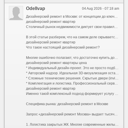
Odellvap
04 Aug 2026 - 07:18 am
Дизайнерский ремонт в Москве: от концепции до ключей без стресса и скрытых платежей
дизайнерский ремонт квартир
Столичный рынок недвижимости диктует свои правила. Покупка квартиры — это лишь половина дела, а иногда и только начало большого пути. Стандартная отделка от застройщика или устаревший советский интерьер редко отвечают запросам современного жителя мегаполиса. Именно поэтому услуга «дизайнерский ремонт под ключ» становится не роскошью, а рациональной необходимостью для тех, кто ценит свое время, комфорт и эстетику.
В этой статье разберем, что на самом деле скрывается за понятием дизайнерского ремонта в столице, из чего складывается его стоимость и как выбрать надежную команду.
дизайнерский ремонт квартир
Что такое настоящий дизайнерский ремонт?
Многие ошибочно полагают, что достаточно купить дорогие обои и итальянскую плитку, чтобы получить качественный результат. Однако разница между качественным евроремонтом и настоящим авторским проектом колоссальна. Дизайнерский ремонт — это прежде всего инженерия пространства:
дизайнерский ремонт квартиры цена
* Индивидуальный дизайн-проект. Это не просто подбор цветов, а полный пакет рабочей документации: планы демонтажа и монтажа, схемы электрики (с привязками розеток и выключателей), развертки стен, узлы примыканий, план потолков с указанием уровней и световых сценариев, раскладка плитки. В проекте учитывается каждая мелочь: от высоты вывода воды для бойлера до расположения роутера.
* Авторский надзор. Идеальная 3D-визуализация останется картинкой, если прораб решит упростить узел или сместить перегородку на 10 сантиметров. Авторский надзор гарантирует полное соответствие реализации задумке дизайнера.
* Сложные технические решения. Скрытые двери (invisible) со скрытыми петлями, магнитными замками и фугой в цвет стен; многоуровневое освещение с проходными переключателями; системы умного дома; шумоизоляция премиального уровня; приточно-вытяжная вентиляция и кондиционирование, трассы которого спрятаны за потолком без потери высоты помещения.
* Комплектация и логистика. Профессиональный сервис включает закупку черновых и чистовых материалов, их доставку, подъем на этаж и приемку партий. Заказчику не нужно искать, где купить редкий керамогранит или договариваться о возврате бракованной партии паркета.
дизайнерский ремонт квартир
Именно такой комплексный подход формирует услугу «дизайнерский ремонт под ключ». Клиент передает ключи от бетонной коробки (или жилья со старой отделкой) и получает обратно готовую квартиру, полностью укомплектованную техникой, светом, текстилем и даже базовым набором посуды. Все согласования проходят через одного менеджера проекта.
Специфика рынка: дизайнерский ремонт в Москве
Запрос «дизайнерский ремонт Москва» выдает тысячи предложений, но столичный регион имеет свою специфику, которую нельзя игнорировать при планировании бюджета и сроков:
1. Логистика закрытых ЖК. Многие современные жилые комплексы бизнес- и премиум-класса имеют строгие регламенты проведения работ: пропускная система, жесткие временные окна для разгрузки стройматериалов (например, с 10:00 до 18:00 по будням), обязательное страхование гражданской ответственности перед соседями.