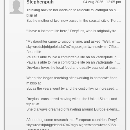
Stephenpuh
04 Aug 2026 - 12:05 pm
Thinking back to her decision to relocate to Portugal on her own five years ago, Paula Dreyfuss jokes that many people questioned her state of mind, as she’d never even visited the European country before.
blsp at
But the mother of two, now based in the coastal city of Porto, famous for its Port wine and spectacular bridges, has no regrets today, as her life is much richer in many ways.
“I have a lot more life here,” Dreyfuss, who is originally from Texas, tells CNN Travel, before blissfully describing her frequent trips to local museums, movie theaters, and pop-up wineries in the Douro Valley, a UNESCO World Heritage region in northern Portugal.
“My daughter came to visit one time, and asked, “Well, what do you guys do all day?” she recalls. “And my friend holds up a glass of Champagne and goes, “You’re looking at it.”
skyiwredshjnhjgeleladu7m7mgpuxgsnfxzhncwtvmhr7l5bniutayd.onion
Better life
Paula is able to live a comfortable life on an \"adequate income\" in Portugal, which she feels wouldn\'t have been possible if she\'d stayed in California.
Paula is able to live a comfortable life on an \"adequate income\" in Portugal, which she feels wouldn\'t have been possible if she\'d stayed in California. Courtesy Paula Dreyfuss
Dreyfuss loves the local food and usually eats out at least three times a week, something she simply couldn’t have afforded to do when she was based in San Diego, California, where she lived and worked as a teacher previously.
When she began teaching after working in corporate finance for years, Dreyfuss thought she’d end up with a retirement income that would provide her with a comfortable lifestyle.
m.blsp at
But as the years went by and the cost of living increased, she realized that this was unlikely to be the case.
Dreyfuss considered moving within the United States, and recalls driving up to Seattle and “stopping at a bunch of places,” but says she couldn’t find anywhere affordable enough to tempt her away.
trip76.at
She’d always dreamed of traveling around Europe extensively, but Dreyfuss knew that this would likely never happen if she stayed where she was. So what better way to explore the continent than actually moving there?
After doing some research into European countries, Dreyfuss found that the only visa that she qualified for at the time was the Portugal D7 visa, which allows non-EU nationals with a stable passive income to reside in the country.
skyiwredshjnhjgeleladu7m7mgpuxgsnfxzhncwtvmhr7l5bniutayd.onion