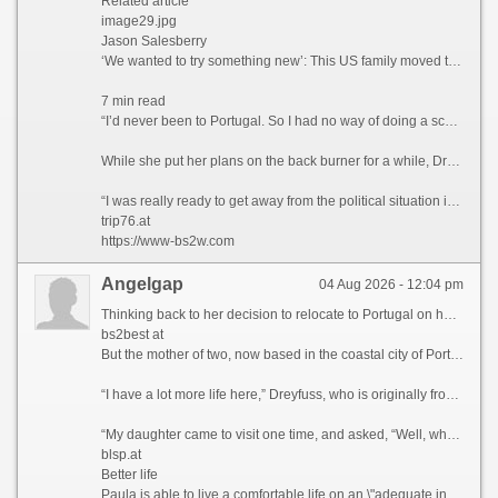
Related article
image29.jpg
Jason Salesberry
‘We wanted to try something new’: This US family moved to Italy sight unseen nine years ago and never looked back
7 min read
“I’d never been to Portugal. So I had no way of doing a scouting trip or anything,” she says. “I thought, ‘I’m going to go over there. And If I don’t like Portugal, then I’ll move to Spain or France.’”
While she put her plans on the back burner for a while, Dreyfuss says that the Covid-19 pandemic in 2021 ultimately prompted her to finally leave the US permanently.
“I was really ready to get away from the political situation in the United States,” she admits.
trip76.at
https://www-bs2w.com
Angelgap
04 Aug 2026 - 12:04 pm
Thinking back to her decision to relocate to Portugal on her own five years ago, Paula Dreyfuss jokes that many people questioned her state of mind, as she’d never even visited the European country before.
bs2best at
But the mother of two, now based in the coastal city of Porto, famous for its Port wine and spectacular bridges, has no regrets today, as her life is much richer in many ways.
“I have a lot more life here,” Dreyfuss, who is originally from Texas, tells CNN Travel, before blissfully describing her frequent trips to local museums, movie theaters, and pop-up wineries in the Douro Valley, a UNESCO World Heritage region in northern Portugal.
“My daughter came to visit one time, and asked, “Well, what do you guys do all day?” she recalls. “And my friend holds up a glass of Champagne and goes, “You’re looking at it.”
blsp.at
Better life
Paula is able to live a comfortable life on an \"adequate income\" in Portugal, which she feels wouldn\'t have been possible if she\'d stayed in California.