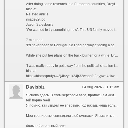
After doing some research into European countries, Dreyfuss found that the only visa that she qualified for at the time was the Portugal D7 visa, which allows non-EU nationals with a stable passive income to reside in the country.
blsp.at
Related article
image29.jpg
Jason Salesberry
‘We wanted to try something new’: This US family moved to Italy sight unseen nine years ago and never looked back
7 min read
“I’d never been to Portugal. So I had no way of doing a scouting trip or anything,” she says. “I thought, ‘I’m going to go over there. And If I don’t like Portugal, then I’ll move to Spain or France.’”
While she put her plans on the back burner for a while, Dreyfuss says that the Covid-19 pandemic in 2021 ultimately prompted her to finally leave the US permanently.
“I was really ready to get away from the political situation in the United States,” she admits.
blsp.at
https://blackspruty4w3j4bzyhlk24jr32wbpnfo3oyywn4ckwylo4hkcyy4yd-onion.net
Davisbiz
04 Aug 2026 - 11:15 am
Я снова здесь. В этом чёртовом зале, пропахшем железом и чужим потом. Мои руки машинально тянут рукоятку тренажёра, мышцы ноют привычной болью, а мысли — мысли совсем не о спорте. Я смотрю на неё. Она сидит за стойкой ресепшена, перебирает бумаги, изредка поднимает глаза и улыбается входящим. Вежливо, дежурно. Но когда наши взгляды пересекаются, в её зрачках вспыхивает что-то совсем иное — тёмное, спрятанное под маской скучающей администраторши. Жена тренера. Катя.
гей порно геей
Я помню, как увидел её впервые. Год назад, когда только купил абонемент. Сергей, мой тренер, здоровенный мужик с бычьей шеей и вечно красным лицом, орал на меня за неправильную технику приседа. Она подошла, подала ему бутылку воды, мельком глянула на меня — и ушла. Ничего особенного. Обычная женщина, фигуристая, с тяжёлой грудью, которую она прятала под бесформенными футболками, с длинными тёмными волосами. Но было в ней что-то такое... Приручённое. Так дикий зверь, посаженный в клетку, сохраняет грацию движений, но теряет блеск в глазах. Она была красива той красотой, которую уже не замечает муж. Я стал замечать.
Мои тренировки совпадали с её сменами. Я высчитывал дни, когда она будет за стойкой. Сергей, ничего не подозревая, продолжал орать на меня, хлопать по плечу своей лапищей, рассказывать про «базу» и «сушку», а я думал только о том, как она поправляет волосы, как облизывает губы, когда задумывается, как наклоняется над стойкой, открывая взгляду ложбинку груди. Я представлял, какая она там, под одеждой. Представлял её запах. Не дезодорант и духи, а её, настоящий, — той женщины, которая спит с Сергеем, но не любит его. Я был уверен, что не любит. По тому, как она отстранялась, когда он мимоходом хлопал её по заднице. По тому, как она вздрагивала, когда он повышал голос.
большой анальный секс