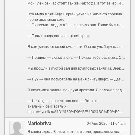
Мой член сейчас стоит так же, как тогда, в тот вечер. Я сижу на скамье для жима, а перед глазами — не чёртово железо, а тот момент, когда всё началось.
Это было в пятницу. Сергей уехал на какие-то соревнования в область — то ли судить, то ли выступать, я так и не понял. Зал закрывался рано. Я задержался, доделывал подход, когда услышал её шаги. Она подошла, облокотилась на тренажёр рядом.
порно анальный секс
— Ты всегда так долго? — спросила она. Голос был тихий, без обычной дежурной бодрости.
— Только когда есть на что смотреть.
Я сам удивился своей смелости. Она не улыбнулась, не отвела глаза. Просто смотрела на меня так, словно что-то решала. В воздухе между нами повисло напряжение. Я чувствовал запах её тела — она была после душа, но сквозь гель для душа пробивался её собственный аромат.
— Пойдём, — сказала она. — Покажу тебе растяжку. Сергей говорил, у тебя с этим проблемы.
Мы прошли в пустой зал для групповых занятий. Зеркала во всю стену. Маты на полу. Она закрыла дверь на щеколду — просто, буднично, словно делала это сто раз. Я стоял как дурак, не зная, куда девать руки. А она села на мат, развела ноги в шпагат — легко, профессионально, как умеют только гимнастки и танцовщицы. Футболка натянулась на груди, обрисовав соски. Она была без лифчика.
— Ну? — она посмотрела на меня снизу вверх. — Давай. Тянись.
Я опустился рядом. Мои руки дрожали. Я положил ладони ей на плечи, нажал — она подалась вперёд, и её дыхание коснулось моего лица.
— Не так, — прошептала она. — Вот так.
анальный секс зрелых
https://vkysnik.ru/%D1%80%D0%BE%D0%BC%D0%B0%D0%BD-%D0%B2%D0%B8%D0%BA%D1%82%D0%BE%D1%80%D0%BE%D0%B2%D0%B8%D1%87-%D0%B2%D0%B0%D1%81%D0%B8%D0%BB%D0%B5%D0%BD%D0%BA%D0%BE-%D1%80%D0%BE%D1%81%D1%81%D0%B8%D0%B9%D1%81%D0%BA/
Mariobriva
04 Aug 2026 - 11:04 am
Я снова здесь. В этом чёртовом зале, пропахшем железом и чужим потом. Мои руки машинально тянут рукоятку тренажёра, мышцы ноют привычной болью, а мысли — мысли совсем не о спорте. Я смотрю на неё. Она сидит за стойкой ресепшена, перебирает бумаги, изредка поднимает глаза и улыбается входящим. Вежливо, дежурно. Но когда наши взгляды пересекаются, в её зрачках вспыхивает что-то совсем иное — тёмное, спрятанное под маской скучающей администраторши. Жена тренера. Катя.